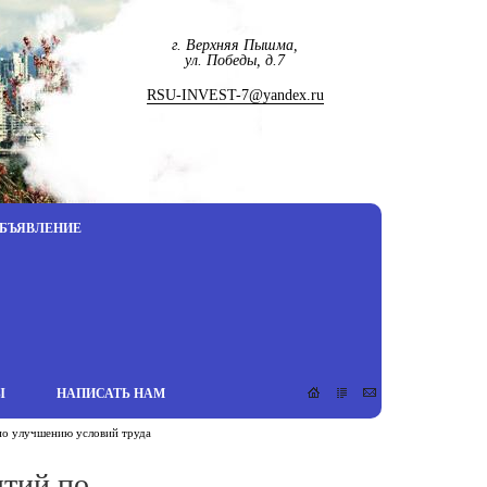
г. Верхняя Пышма,
ул. Победы, д.7
RSU-INVEST-7@yandex.ru
БЪЯВЛЕНИЕ
Ы
НАПИСАТЬ НАМ
по улучшению условий труда
ятий по