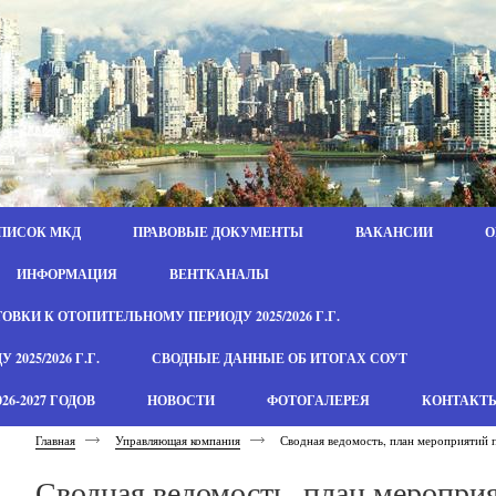
ПИСОК МКД
ПРАВОВЫЕ ДОКУМЕНТЫ
ВАКАНСИИ
О
ИНФОРМАЦИЯ
ВЕНТКАНАЛЫ
ВКИ К ОТОПИТЕЛЬНОМУ ПЕРИОДУ 2025/2026 Г.Г.
025/2026 Г.Г.
СВОДНЫЕ ДАННЫЕ ОБ ИТОГАХ СОУТ
6-2027 ГОДОВ
НОВОСТИ
ФОТОГАЛЕРЕЯ
КОНТАКТ
Главная
Управляющая компания
Сводная ведомость, план мероприятий 
Сводная ведомость, план меропри