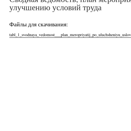
улучшению условий труда
Файлы для скачивания:
tabl_1_svodnaya_vedomost___plan_meropriyatij_po_uluchsheniyu_uslovi