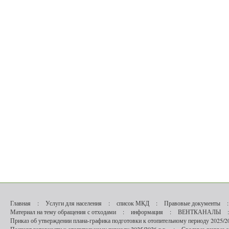
Главная
:
Услуги для населения
:
список МКД
:
Правовые документы
:
Материал на тему обращения с отходами
:
информация
:
ВЕНТКАНАЛЫ
:
Приказ об утверждении плана-графика подготовки к отопительному периоду 2025/20